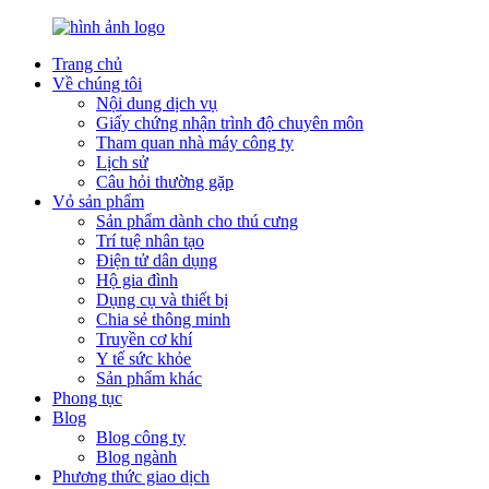
Trang chủ
Về chúng tôi
Nội dung dịch vụ
Giấy chứng nhận trình độ chuyên môn
Tham quan nhà máy công ty
Lịch sử
Câu hỏi thường gặp
Vỏ sản phẩm
Sản phẩm dành cho thú cưng
Trí tuệ nhân tạo
Điện tử dân dụng
Hộ gia đình
Dụng cụ và thiết bị
Chia sẻ thông minh
Truyền cơ khí
Y tế sức khỏe
Sản phẩm khác
Phong tục
Blog
Blog công ty
Blog ngành
Phương thức giao dịch