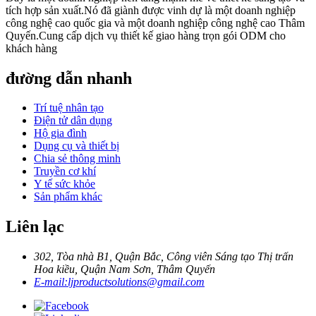
tích hợp sản xuất.Nó đã giành được vinh dự là một doanh nghiệp
công nghệ cao quốc gia và một doanh nghiệp công nghệ cao Thâm
Quyến.Cung cấp dịch vụ thiết kế giao hàng trọn gói ODM cho
khách hàng
đường dẫn nhanh
Trí tuệ nhân tạo
Điện tử dân dụng
Hộ gia đình
Dụng cụ và thiết bị
Chia sẻ thông minh
Truyền cơ khí
Y tế sức khỏe
Sản phẩm khác
Liên lạc
302, Tòa nhà B1, Quận Bắc, Công viên Sáng tạo Thị trấn
Hoa kiều, Quận Nam Sơn, Thâm Quyến
E-mail:
ljproductsolutions@gmail.com