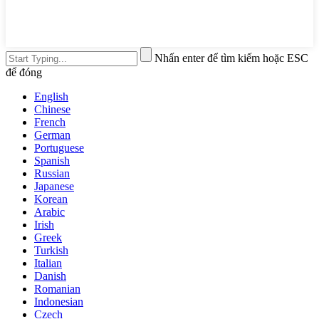
Nhấn enter để tìm kiếm hoặc ESC
để đóng
English
Chinese
French
German
Portuguese
Spanish
Russian
Japanese
Korean
Arabic
Irish
Greek
Turkish
Italian
Danish
Romanian
Indonesian
Czech