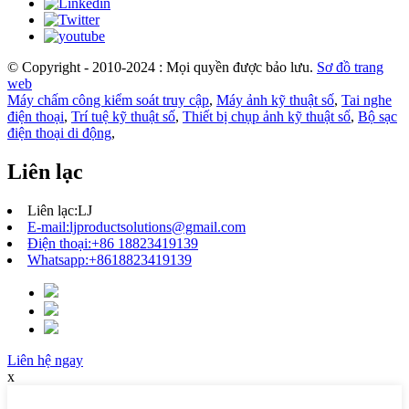
© Copyright - 2010-2024 : Mọi quyền được bảo lưu.
Sơ đồ trang
web
Máy chấm công kiểm soát truy cập
,
Máy ảnh kỹ thuật số
,
Tai nghe
điện thoại
,
Trí tuệ kỹ thuật số
,
Thiết bị chụp ảnh kỹ thuật số
,
Bộ sạc
điện thoại di động
,
Liên lạc
Liên lạc:
LJ
E-mail:
ljproductsolutions@gmail.com
Điện thoại:
+86 18823419139
Whatsapp:
+8618823419139
Liên hệ ngay
x