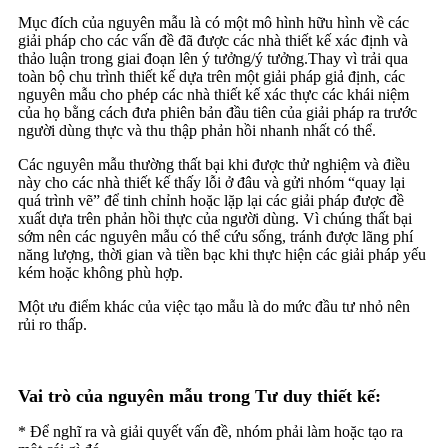
Mục đích của nguyên mẫu là có một mô hình hữu hình về các
giải pháp cho các vấn đề đã được các nhà thiết kế xác định và
thảo luận trong giai đoạn lên ý tưởng/ý tưởng.Thay vì trải qua
toàn bộ chu trình thiết kế dựa trên một giải pháp giả định, các
nguyên mẫu cho phép các nhà thiết kế xác thực các khái niệm
của họ bằng cách đưa phiên bản đầu tiên của giải pháp ra trước
người dùng thực và thu thập phản hồi nhanh nhất có thể.
Các nguyên mẫu thường thất bại khi được thử nghiệm và điều
này cho các nhà thiết kế thấy lỗi ở đâu và gửi nhóm “quay lại
quá trình vẽ” để tinh chỉnh hoặc lặp lại các giải pháp được đề
xuất dựa trên phản hồi thực của người dùng. Vì chúng thất bại
sớm nên các nguyên mẫu có thể cứu sống, tránh được lãng phí
năng lượng, thời gian và tiền bạc khi thực hiện các giải pháp yếu
kém hoặc không phù hợp.
Một ưu điểm khác của việc tạo mẫu là do mức đầu tư nhỏ nên
rủi ro thấp.
Vai trò của nguyên mẫu trong Tư duy thiết kế:
* Để nghĩ ra và giải quyết vấn đề, nhóm phải làm hoặc tạo ra